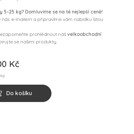
 5–25 kg? Domluvíme se na té nejlepší ceně!
e nás e-mailem a připravíme vám nabídku šitou
 nezapomeňte prohlédnout náš
velkoobchodní
pirujte se našimi produkty.
00
Kč
 kg
Do košíku