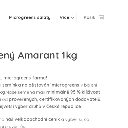
Microgreens saláty
Více
Košík
ený Amarant 1kg
ou
microgreens farmu!
e
semínka na pěstování microgreens
v balení
 kg
.Naše semena mají
minimálně 95 % klíčivost
í od
prověřených, certifikovaných dodavatelů
.
ejvětší výběr druhů v České republice
.
 na
náš velkoobchodní ceník
a vyber si, co
pro svůj růst