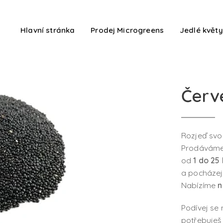
Hlavní stránka
Prodej Microgreens
Jedlé květy
Červ
Rozjeď sv
Prodávám
od
1 do 25
a pocházej
Nabízíme
n
Podívej se
potřebuješ 