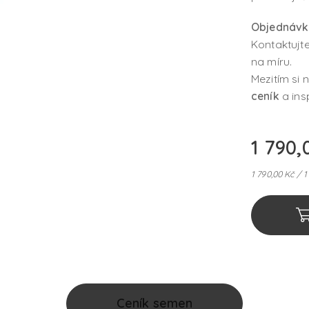
Objednávky
Kontaktujt
na míru.
Mezitím si
ceník
a ins
1 790,
1 790,00 Kč / 1
Ceník semen