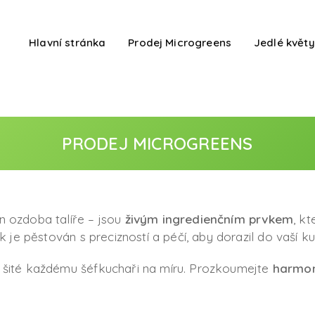
Hlavní stránka
Prodej Microgreens
Jedlé květy
PRODEJ MICROGREENS
n ozdoba talíře – jsou
živým ingredienčním prvkem
, kt
k je pěstován s precizností a péčí, aby dorazil do vaší 
šité každému šéfkuchaři na míru. Prozkoumejte
harmon