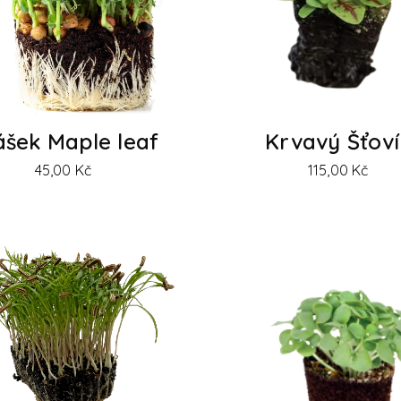
ášek Maple leaf
Krvavý Šťoví
45,00
Kč
115,00
Kč