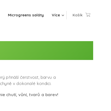
Microgreens saláty
Více
Košík
erý přináší čerstvost, barvu a
kuchyně v dokonalé kondici.
ie
chutí, vůní, tvarů a barev!