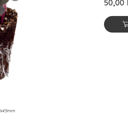
50,00
2x45mm