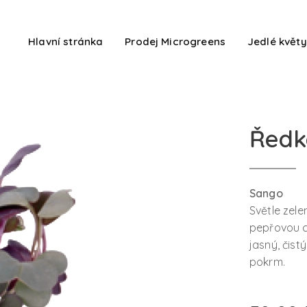
Hlavní stránka
Prodej Microgreens
Jedlé květy
Ředk
Sango
Světle zele
pepřovou ch
jasný, čist
pokrm
.