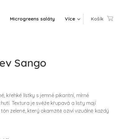
Microgreens saláty
Více
Košík
ev Sango
né, křehké lístky s jemně pikantní, mírně
utí. Textura je svěže křupavá a listy mají
ý tón zelené, který okamžitě oživí vizuálně každý