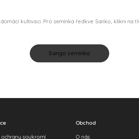
mácí kultivaci. Pro semínka ředkve Sanko, klikni na tl
Sango seminka
ace
Obchod
a ochrany soukromí
O nás