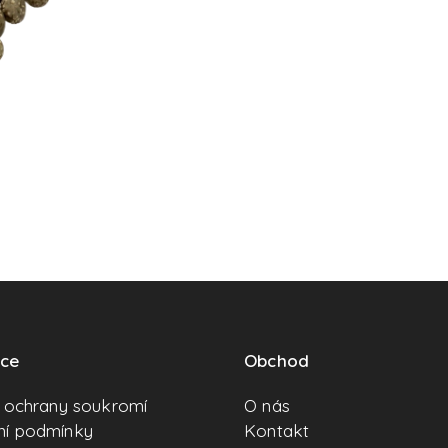
ace
Obchod
a ochrany soukromí
O nás
í podmínky
Kontakt