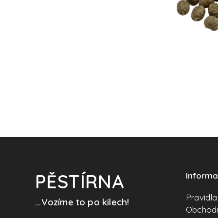
PĚSTÍRNA
Inform
Pravidl
...Vozíme to po kilech!
Obchodn