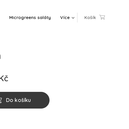
Microgreens saláty
Více
Košík
n
Kč
Do košíku