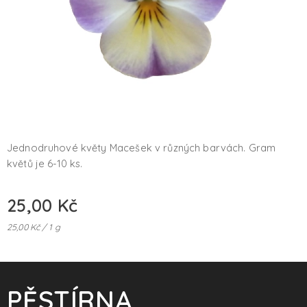
Jednodruhové květy Macešek v různých barvách. Gram
květů je 6-10 ks.
25,00
Kč
25,00 Kč / 1 g
PĚSTÍRNA