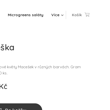
Microgreens saláty
Více
Košík
ška
vé květy Macešek v různých barvách. Gram
0 ks.
Kč