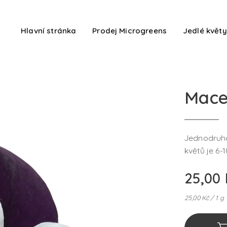
Hlavní stránka
Prodej Microgreens
Jedlé květy
Mace
Jednodruho
květů je 6-1
25,00
25,00 Kč / 1 g